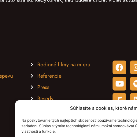
 na túto stránku kedykoľvek, keď budete chcieť vidieť aktuá
Rodinné filmy na mieru
spevu
Referencie
Press
Besedy
Súhlasíte s cookies, ktoré ná
Koncerty
Na poskytovanie tých najlepších skúseností používame technológie,
zariadení. Súhlas s týmito technológiami nám umožní spracovávať ú
vlastnosti a funkcie.