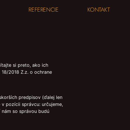
REFERENCIE
KONTAKT
ajte si preto, ako ich
 18/2018 Z.z. o ochrane
korších predpisov (ďalej len
 pozícii správcu: určujeme,
rí nám so správou budú