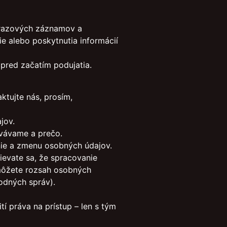
brazových záznamov a
ie alebo poskytnutia informácií
 pred začatím podujatia.
ktujte nás, prosím,
jov.
vávame a prečo.
enie a zmenu osobných údajov.
evate sa, že spracovanie
 môžete rozsah osobných
odných správ).
í práva na prístup – len s tým