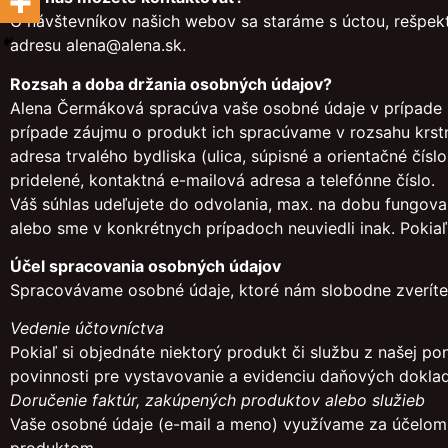
O návštevníkov našich webov sa staráme s úctou, rešpekt
adresu alena@alena.sk.
Rozsah a doba držania osobných údajov?
Alena Čermáková spracúva vaše osobné údaje v prípade z
prípade záujmu o produkt ich spracúvame v rozsahu krst
adresa trvalého bydliska (ulica, súpisné a orientačné čísl
pridelené, kontaktná e-mailová adresa a telefónne číslo.
Váš súhlas udeľujete do odvolania, max. na dobu fungova
alebo sme v konkrétnych prípadoch neuviedli inak. Pokia
Účel spracovania osobných údajov
Spracovávame osobné údaje, ktoré nám slobodne zveríte, 
Vedenie účtovníctva
Pokiaľ si objednáte niektorý produkt či službu z našej p
povinnosti pre vystavovanie a evidenciu daňových dokla
Doručenie faktúr, zakúpených produktov alebo služieb
Vaše osobné údaje (e-mail a meno) využívame za účelom d