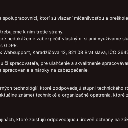
polupracovníci, ktorí sú viazaní mlčanlivosťou a preškole
rebujeme k nim tretie strany.
oré nedokážeme zabezpečiť vlastnými silami využívame slu
e s GDPR.
e:
Websupport, Karadžičova 12, 821 08 Bratislava, IČO 36
u či spracovateľa, pre uľahčenie a skvalitnenie spracováv
 na spracovanie a nároky na zabezpečenie.
ých technológií, ktoré zodpovedajú stupni technického r
(aktuálne známe) technické a organizačné opatrenia, ktoré 
jinách, ktoré zaisťujú odpovedajúcu úroveň ochrany na zá