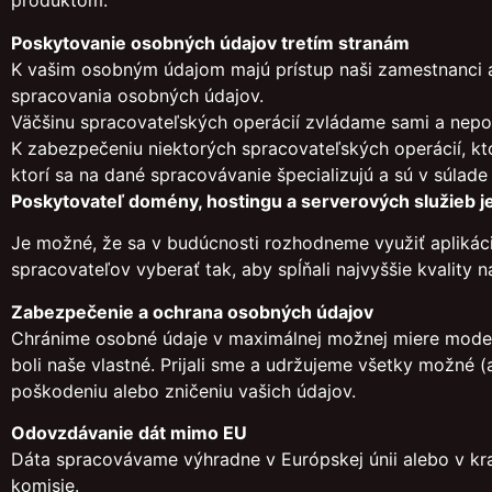
produktom.
Poskytovanie osobných údajov tretím stranám
K vašim osobným údajom majú prístup naši zamestnanci a s
spracovania osobných údajov.
Väčšinu spracovateľských operácií zvládame sami a nepot
K zabezpečeniu niektorých spracovateľských operácií, kt
ktorí sa na dané spracovávanie špecializujú a sú v súlad
Poskytovateľ domény, hostingu a serverových služieb j
Je možné, že sa v budúcnosti rozhodneme využiť aplikáci
spracovateľov vyberať tak, aby spĺňali najvyššie kvality
Zabezpečenie a ochrana osobných údajov
Chránime osobné údaje v maximálnej možnej miere modern
boli naše vlastné. Prijali sme a udržujeme všetky možné 
poškodeniu alebo zničeniu vašich údajov.
Odovzdávanie dát mimo EU
Dáta spracovávame výhradne v Európskej únii alebo v kra
komisie.