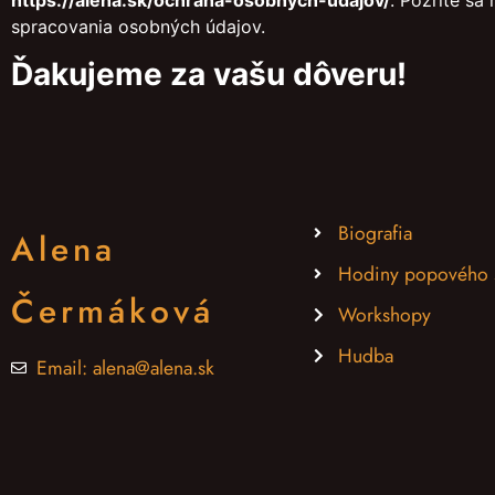
https://alena.sk/ochrana-osobnych-udajov/
. Pozrite sa
spracovania osobných údajov.
Ďakujeme za vašu dôveru!
Biografia
Alena
Hodiny popového 
Čermáková
Workshopy
Hudba
Email: alena@alena.sk