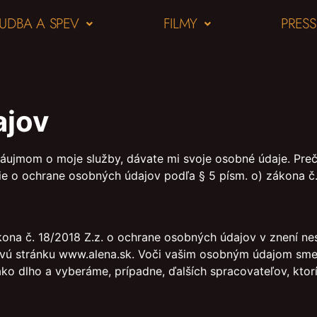
UDBA A SPEV
FILMY
PRESS
ajov
ujmom o moje služby, dávate mi svoje osobné údaje. Prečít
ie o ochrane osobných údajov podľa § 5 písm. o) zákona č.
na č. 18/2018 Z.z. o ochrane osobných údajov v znení nes
ú stránku www.alena.sk. Voči vašim osobným údajom sme v
o dlho a vyberáme, prípadne, ďalších spracovateľov, kto