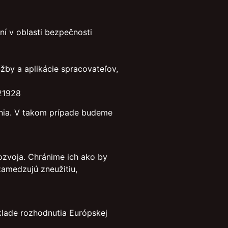
ní v oblasti bezpečnosti
žby a aplikácie spracovateľov,
421928
ania. V takom prípade budeme
ozvoja. Chránime ich ako by
zamedzujú zneužitiu,
klade rozhodnutia Európskej