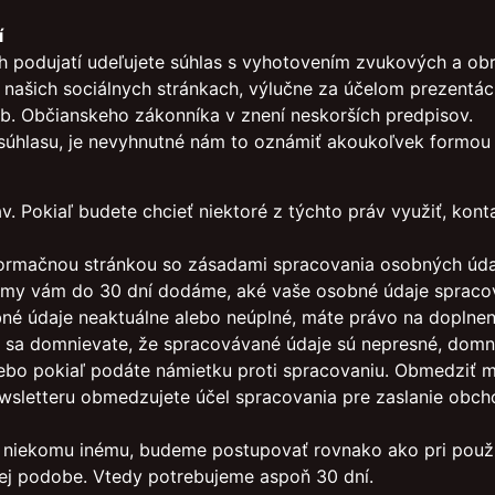
í
h podujatí udeľujete súhlas s vyhotovením zvukových a o
a našich sociálnych stránkach, výlučne za účelom prezentác
Zb. Občianskeho zákonníka v znení neskorších predpisov.
a súhlasu, je nevyhnutné nám to oznámiť akoukoľvek formou
 Pokiaľ budete chcieť niektoré z týchto práv využiť, konta
informačnou stránkou so zásadami spracovania osobných úda
a my vám do 30 dní dodáme, aké vaše osobné údaje spraco
sobné údaje neaktuálne alebo neúplné, máte právo na dopln
 sa domnievate, že spracovávané údaje sú nepresné, domni
lebo pokiaľ podáte námietku proti spracovaniu. Obmedziť
ewsletteru obmedzujete účel spracovania pre zaslanie obch
 k niekomu inému, budeme postupovať rovnako ako pri použit
nej podobe. Vtedy potrebujeme aspoň 30 dní.