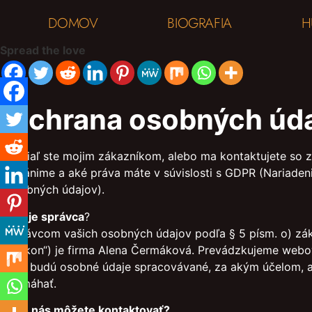
DOMOV
BIOGRAFIA
H
Spread the love
Ochrana osobných úd
Pokiaľ ste mojim zákazníkom, alebo ma kontaktujete so zá
chránime a aké práva máte v súvislosti s GDPR (Nariaden
osobných údajov).
Kto je správca
?
Správcom vašich osobných údajov podľa § 5 písm. o) záko
„Zákon“) je firma Alena Čermáková. Prevádzkujeme webov
ako budú osobné údaje spracovávané, za akým účelom, ak
pomáhať.
Ako nás môžete kontaktovať?