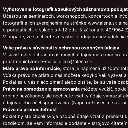
Vyhotovenie fotografií a zvukových záznamov z podujat
Účasťou na seminároch, workshopoch, koncertoch a inýc
fotografií a ich zverejnením na stránke www.alena.sk a n
o podujatiach, v súlade s § 12 ods. 3 zákona č. 40/1964 
V prípade, že sa chcete zúčastniť podujatia bez udeleni
Vaše práva v súvislosti s ochranou osobných údajov
V súvislosti s ochranou osobných údajov máte mnoho práv.
prostredníctvom e-mailu: alena@alena.sk.
Máte právo na informácie
, ktoré je naplnené už touto 
Vďaka právu na prístup nás môžete kedykoľvek vyzvať 
Pokiaľ sa u vás niečo zmení alebo zistíte, že sú vaše o
Právo na obmedzenie spracovania
môžete využiť, pokiaľ
robíme nezákonne, ale nechcete všetky údaje vymazať a
údajov alebo účel spracovania. (Napr. odhlásením sa z n
Právo na prenositeľnosť
Pokiaľ by ste chceli svoje osobné údaje vziať a preniesť
rozdielom, že vám informácie dodáme v strojovo čitateľ