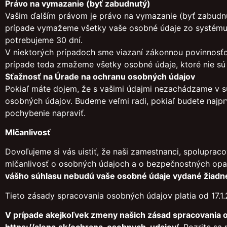
Právo na vymazanie (byť zabudnutý)
Vašim ďalším právom je právo na vymazanie (byť zabudnut
prípade vymažeme všetky vaše osobné údaje zo systému i
potrebujeme 30 dní.
V niektorých prípadoch sme viazaní zákonnou povinnosť
prípade teda zmažeme všetky osobné údaje, ktoré nie s
Sťažnosť na Úrade na ochranu osobných údajov
Pokiaľ máte dojem, že s vašimi údajmi nezachádzame v s
osobných údajov. Budeme veľmi radi, pokiaľ budete najpr
pochybenie napraviť.
Mlčanlivosť
Dovoľujeme si vás uistiť, že naši zamestnanci, spoluprac
mlčanlivosť o osobných údajoch a o bezpečnostných opat
vášho súhlasu nebudú vaše osobné údaje vydané žiadnej 
Tieto zásady spracovania osobných údajov platia od 17.1
V prípade akejkoľvek zmeny našich zásad spracovania 