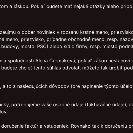
om a láskou. Pokiaľ budete mať nejaké otázky alebo pripo
áujmu o odber noviniek v rozsahu krstné meno, priezvisko
né meno, priezvisko, prípadne obchodné meno, resp. názov 
o budovy, mesto, PSČ) alebo sídlo firmy, resp. miesto podni
nia spoločnosti Alena Čermáková, pokiaľ zákon nestanoví 
ľ budete chcieť tento súhlas odvolať, môžete tak urobiť p
a to z nasledujúcich dôvodov (pre naplnenie týchto účelo
onuky, potrebujeme vaše osobné údaje (fakturačné údaje), 
dov.
oručenie faktúr a vstupeniek. Rovnako tak k doručeniu pr