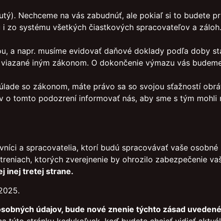
ý). Nechceme na vás zabudnúť, ale pokiaľ si to budete pr
 zo systému všetkých čiastkových spracovateľov a záloh.
ou, a napr. musíme evidovať daňové doklady podľa doby s
ú viazané iným zákonom. O dokončenie výmazu vás budeme 
úlade so zákonom, máte právo sa so svojou sťažností obrá
v o tomto podozrení informovať nás, aby sme s tým mohli n
ovníci a spracovatelia, ktorí budú spracovávať vaše osobné
reniach, ktorých zverejnenie by ohrozilo zabezpečenie va
inej tretej strane.
.2025.
osobných údajov, bude nové znenie týchto zásad uvedené