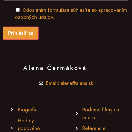
á
v
s
a
Odoslaním formulára súhlasíte so spracovaním
ú
*
osobných údajov.
h
l
a
s
Prihlásiť sa
s
o
s
p
r
a
c
Alena Čermáková
o
v
a
Email: alena@alena.sk
n
í
m
ú
d
a
Biografia
Rodinné filmy na
j
mieru
o
Hodiny
v
*
popového
Referencie